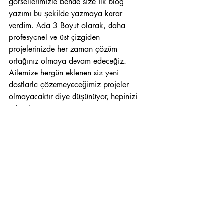
görsellerimizle bende size ilk blog 
yazımı bu şekilde yazmaya karar 
verdim. Ada 3 Boyut olarak, daha 
profesyonel ve üst çizgiden 
projelerinizde her zaman çözüm 
ortağınız olmaya devam edeceğiz. 
Ailemize hergün eklenen siz yeni 
dostlarla çözemeyeceğimiz projeler 
olmayacaktır diye düşünüyor, hepinizi 
selamlıyorum.
     Şimdilik kendinize iyi bakın...
ada 3 boyut
yenilendik
vray 5
Mimari Görselleştirme Blog